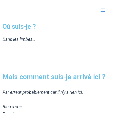
Aller
Main
au
Men
contenu
Où suis-je ?
Dans les limbes…
Mais comment suis-je arrivé ici ?
Par erreur probablement car il n’y a rien ici.
Rien à voir.